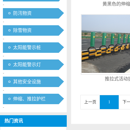
黄黑色的伸
-
防汛物资
-
除雪物资
-
太阳能警示桩
-
太阳能警示灯
-
推拉式活动
其他安全设施
-
伸缩、推拉护栏
上一页
1
下
-
热门资讯