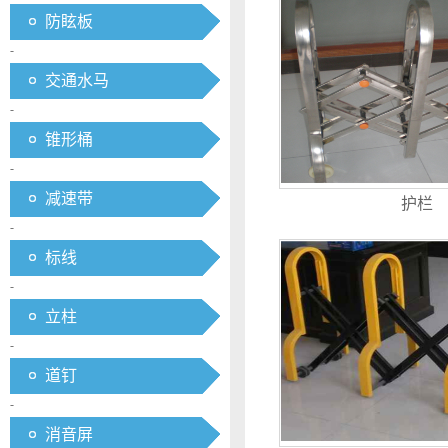
防眩板
-
交通水马
-
锥形桶
-
减速带
护栏
-
标线
-
立柱
-
道钉
-
消音屏