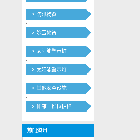
-
防汛物资
-
除雪物资
-
太阳能警示桩
-
太阳能警示灯
-
其他安全设施
-
伸缩、推拉护栏
-
热门资讯