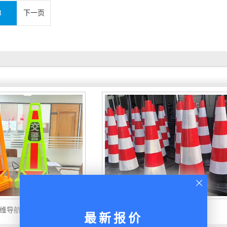
1
下一页
维导航路锥
锥形桶
最新报价