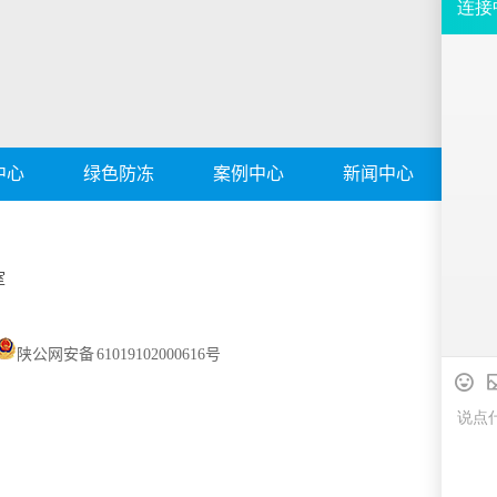
中心
绿色防冻
案例中心
新闻中心
关
室
陕公网安备 61019102000616号