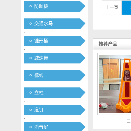
防眩板
上一页
-
交通水马
-
锥形桶
推荐产品
-
减速带
-
标线
-
立柱
-
道钉
-
三
消音屏