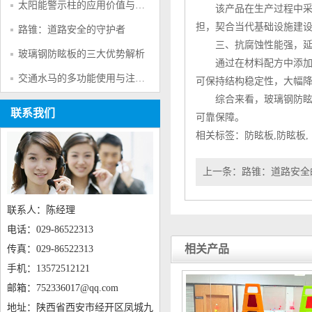
太阳能警示柱的应用价值与产品特点
该产品在生产过程中采用
担，契合当代基础设施建
路锥：道路安全的守护者
三、抗腐蚀性能强，延
玻璃钢防眩板的三大优势解析
通过在材料配方中添加
交通水马的多功能使用与注意事项
可保持结构稳定性，大幅
综合来看，
玻璃钢防
联系我们
可靠保障。
相关标签：
防眩板
,
防眩板
,
上一条：
路锥：道路安全
联系人：陈经理
电话：029-86522313
相关产品
传真：029-86522313
手机：13572512121
邮箱：752336017@qq.com
地址：陕西省西安市经开区凤城九