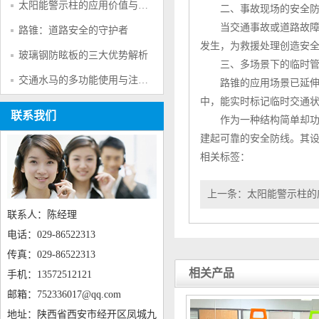
太阳能警示柱的应用价值与产品特点
二、事故现场的安全防
当交通事故或道路故障
路锥：道路安全的守护者
发生，为救援处理创造安全
玻璃钢防眩板的三大优势解析
三、多场景下的临时管
交通水马的多功能使用与注意事项
路锥
的应用场景已延伸
中，能实时标记临时交通
联系我们
作为一种结构简单却功
建起可靠的安全防线。其设
相关标签：
上一条：
太阳能警示柱的
联系人：陈经理
电话：029-86522313
传真：029-86522313
相关产品
手机：13572512121
邮箱：752336017@qq.com
地址：陕西省西安市经开区凤城九