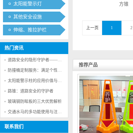
太阳能警示灯
方锥
其他安全设施
上一页
1
2
伸缩、推拉护栏
热门资讯
道路安全的隐形守护者——防撞桶的多重防护作用
推荐产品
防撞桶定制服务：满足个性化交通安全需求的创新方案
太阳能警示柱的应用价值与产品特点
路锥：道路安全的守护者
玻璃钢防眩板的三大优势解析
交通水马的多功能使用与注意事项
联系我们