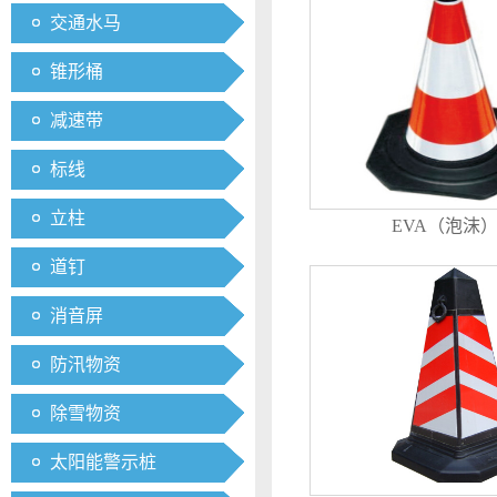
交通水马
锥形桶
减速带
标线
立柱
EVA（泡沫
道钉
消音屏
防汛物资
除雪物资
太阳能警示桩