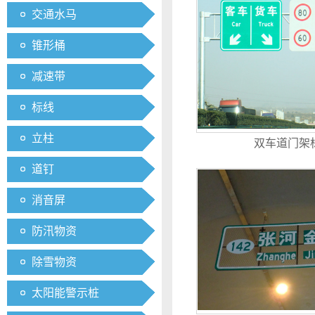
交通水马
锥形桶
减速带
标线
立柱
双车道门架
道钉
消音屏
防汛物资
除雪物资
太阳能警示桩