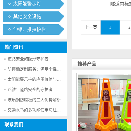
太阳能警示灯
隧道内标
其他安全设施
上一页
1
2
伸缩、推拉护栏
热门资讯
道路安全的隐形守护者——防撞桶的多重防护作用
推荐产品
防撞桶定制服务：满足个性化交通安全需求的创新方案
太阳能警示柱的应用价值与产品特点
路锥：道路安全的守护者
玻璃钢防眩板的三大优势解析
交通水马的多功能使用与注意事项
联系我们