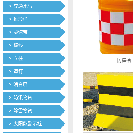
交通水马
锥形桶
减速带
标线
立柱
防撞桶
道钉
消音屏
防汛物资
除雪物资
太阳能警示桩