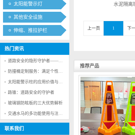
太阳能警示灯
水泥隔离
其他安全设施
上一页
1
下
伸缩、推拉护栏
热门资讯
道路安全的隐形守护者——防撞桶的多重防护作用
推荐产品
防撞桶定制服务：满足个性化交通安全需求的创新方案
太阳能警示柱的应用价值与产品特点
路锥：道路安全的守护者
玻璃钢防眩板的三大优势解析
交通水马的多功能使用与注意事项
联系我们