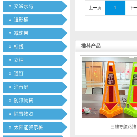
交通水马
上一页
1
下
锥形桶
减速带
推荐产品
标线
立柱
道钉
消音屏
防汛物资
除雪物资
三维导航路锥
太阳能警示桩