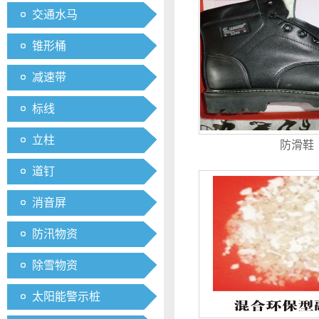
交通水马
锥形桶
减速带
标线
立柱
防滑鞋
道钉
消音屏
防汛物资
除雪物资
太阳能警示桩