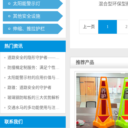
太阳能警示灯
混合型环保型
其他安全设施
上一页
1
2
伸缩、推拉护栏
热门资讯
道路安全的隐形守护者——防撞桶的多重防护作用
推荐产品
防撞桶定制服务：满足个性化交通安全需求的创新方案
太阳能警示柱的应用价值与产品特点
路锥：道路安全的守护者
玻璃钢防眩板的三大优势解析
交通水马的多功能使用与注意事项
联系我们