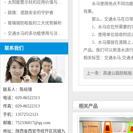
太阳能警示柱的应用价值与产品特点
水马
使用地点不同功
效果。
路锥：道路安全的守护者
那么，
交通水马
在日
玻璃钢防眩板的三大优势解析
1、
水马
应在所需要的
交通水马的多功能使用与注意事项
2、使用单位验收时应
3、
水马
摆放在道路上
联系我们
产品。我们可以用清水进
相关标签：
交通水马
,
交通
上一条：
高速公路防眩板
联系人：陈经理
电话：029-86522313
相关产品
传真：029-86522313
手机：13572512121
邮箱：752336017@qq.com
地址：陕西省西安市经开区凤城九