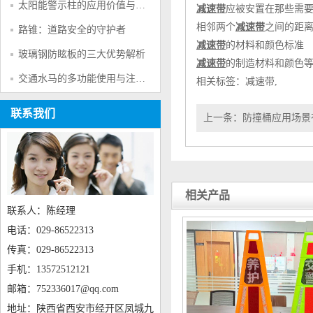
太阳能警示柱的应用价值与产品特点
减速带
应被安置在那些需
相邻两个
减速带
之间的距离
路锥：道路安全的守护者
减速带
的材料和颜色标准
玻璃钢防眩板的三大优势解析
减速带
的制造材料和颜色
交通水马的多功能使用与注意事项
相关标签：
减速带
,
联系我们
上一条：
防撞桶应用场景
相关产品
联系人：陈经理
电话：029-86522313
传真：029-86522313
手机：13572512121
邮箱：752336017@qq.com
地址：陕西省西安市经开区凤城九