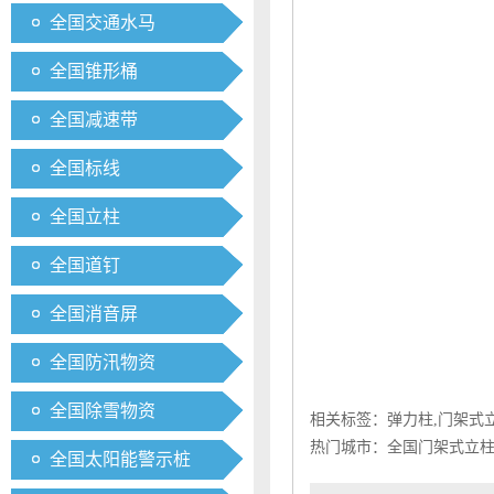
全国交通水马
全国锥形桶
全国减速带
全国标线
全国立柱
全国道钉
全国消音屏
全国防汛物资
全国除雪物资
相关标签：
弹力柱
,
门架式
热门城市：
全国门架式立
全国太阳能警示桩