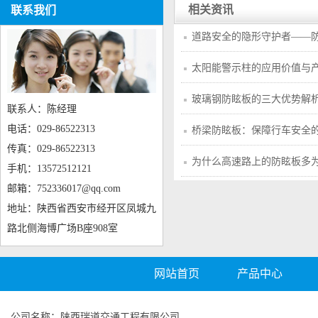
相关资讯
联系我们
道路安全的隐形守护者——
太阳能警示柱的应用价值与
玻璃钢防眩板的三大优势解
联系人：陈经理
电话：029-86522313
桥梁防眩板：保障行车安全
传真：029-86522313
为什么高速路上的防眩板多
手机：13572512121
邮箱：752336017@qq.com
地址：陕西省西安市经开区凤城九
路北侧海博广场B座908室
网站首页
产品中心
公司名称：陕西瑞道交通工程有限公司