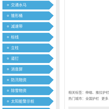
交通水马
锥形桶
减速带
标线
立柱
道钉
消音屏
防汛物资
除雪物资
相关标签：
伸缩、推拉护
热门城市：
全国护栏
更多.
太阳能警示桩