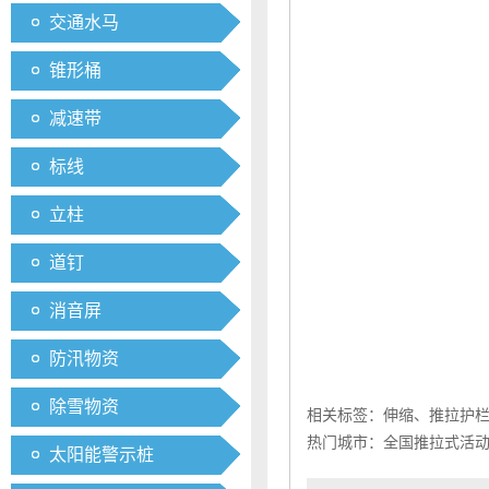
交通水马
锥形桶
减速带
标线
立柱
道钉
消音屏
防汛物资
除雪物资
相关标签：
伸缩、推拉护
热门城市：
全国推拉式活
太阳能警示桩